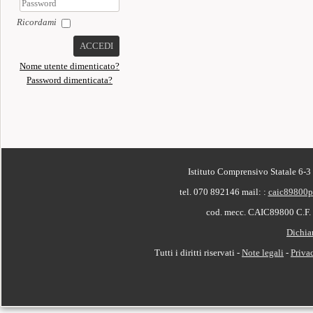
Ricordami
ACCEDI
Nome utente dimenticato?
Password dimenticata?
PIÈ DI PAGINA
Istituto Comprensivo Statale 6-3
tel. 070 892146
mail: :
caic89800p
cod. mecc. CAIC89800 C.F
Dichiar
Tutti i diritti riservati -
Note legali
-
Priva