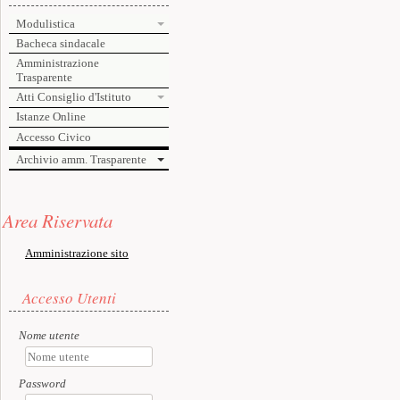
Modulistica
Bacheca sindacale
Amministrazione
Trasparente
Atti Consiglio d'Istituto
Istanze Online
Accesso Civico
Archivio amm. Trasparente
Risorse aggiuntive (colonna di sinistra)
Area Riservata
Amministrazione sito
Accesso utente
Accesso Utenti
Nome utente
Password