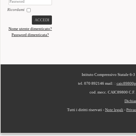
Ricordami
ACCEDI
Nome utente dimenticato?
Password dimenticata?
PIÈ DI PAGINA
Istituto Comprensivo Statale 6-3
tel. 070 892146
mail: :
caic89800p
cod. mecc. CAIC89800 C.F
Dichiar
Tutti i diritti riservati -
Note legali
-
Priva