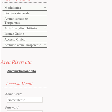
Modulistica
Bacheca sindacale
Amministrazione
Trasparente
Atti Consiglio d'Istituto
Istanze Online
Accesso Civico
Archivio amm. Trasparente
Risorse aggiuntive (colonna di sinistra)
Area Riservata
Amministrazione sito
Accesso utente
Accesso Utenti
Nome utente
Password