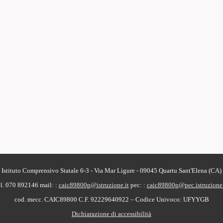
Istituto Comprensivo Statale 6-3 - Via Mar Ligure - 09045 Quartu Sant'Elena (CA)
el. 070 892146
mail: :
caic89800p@istruzione.it
pec: :
caic89800p@pec.istruzione.
cod. mecc. CAIC89800 C.F. 92229640922 – Codice Univoco: UFYYGB
Dichiarazione di accessibilità