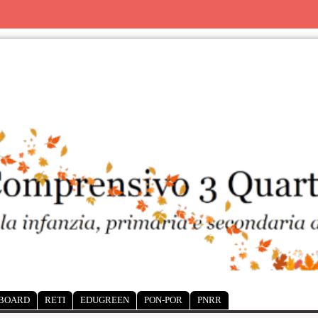
 BOARD
RETI
EDUGREEN
PON-POR
PNRR