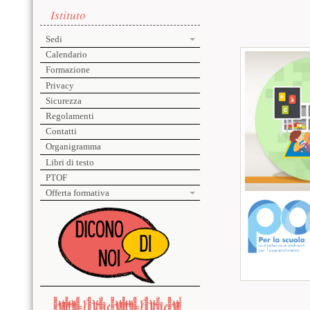
Menu laterale
Contenuto p
Istituto
Sedi
Calendario
Formazione
Privacy
Sicurezza
Regolamenti
Contatti
Organigramma
Libri di testo
PTOF
Offerta formativa