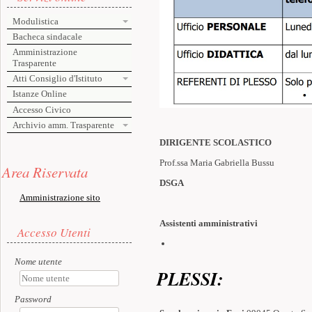
Modulistica
Bacheca sindacale
Amministrazione
Trasparente
Atti Consiglio d'Istituto
Istanze Online
Accesso Civico
Archivio amm. Trasparente
DIRIGENTE SCOLASTICO
Risorse aggiuntive (colonna di sinistra)
Prof.ssa Maria Gabriella Bussu
Area Riservata
DSGA
Amministrazione sito
Accesso utente
Assistenti amministrativi
Accesso Utenti
Nome utente
PLESSI:
Password