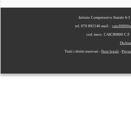
PIÈ DI PAGINA
Istituto Comprensivo Statale 6-3
tel. 070 892146
mail: :
caic89800p
cod. mecc. CAIC89800 C.F
Dichiar
Tutti i diritti riservati -
Note legali
-
Priva