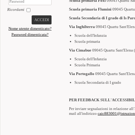
Scuola primaria Foxi
09045 Quartu San
Scuola primaria Flumini
09045 Quartu
Ricordami
Scuola Secondaria di I grado di Is Par
ACCEDI
Via Inghilterra
09045 Quartu Sant'Elen
Nome utente dimenticato?
Password dimenticata?
Scuola dell'Infanzia
Scuola primaria
Via Cimabue
09045 Quartu Sant'Elena 
Scuola dell'Infanzia
Scuola Primaria
Via Portogallo
09045 Quartu Sant'Elena
Scuola Secondaria di I grado
PER FEEDBACK SULL'ACCESSIBIL
Per inviare segnalazioni in relazione all’
mail all'indirizzo
caic883001@istruzione