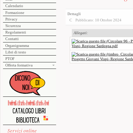
Calendario
Formazione
Dettagli
Privacy
Pubblicato: 10 Ottobre 2024
Sicurezza
Regolamenti
Allegati:
Contatti
Organigramma
Vispi- Regione Sardegna.pdf
Libri di testo
PTOF
Progetto Giovani Vispi- Regione Sard
Offerta formativa
Servizi online