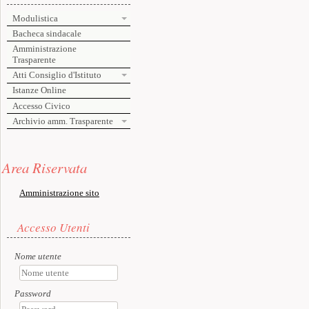
Modulistica
Bacheca sindacale
Amministrazione
Trasparente
Atti Consiglio d'Istituto
Istanze Online
Accesso Civico
Archivio amm. Trasparente
Risorse aggiuntive (colonna di sinistra)
Area Riservata
Amministrazione sito
Accesso utente
Accesso Utenti
Nome utente
Password