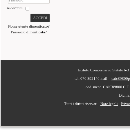
Ricordami
ACCEDI
Nome utente dimenticato?
Password dimenticata?
PIÈ DI PAGINA
Istituto Comprensivo Statale 6-3
tel. 070 892146
mail: :
caic89800p
cod. mecc. CAIC89800 C.F
Dichiar
Tutti i diritti riservati -
Note legali
-
Priva