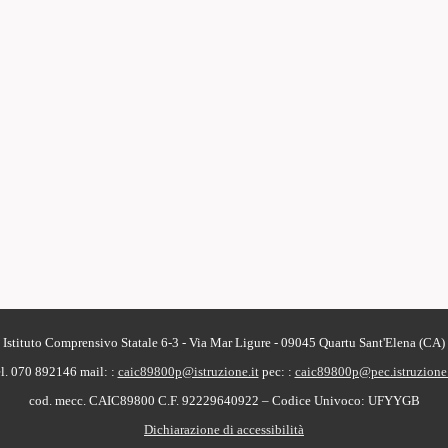
Istituto Comprensivo Statale 6-3 - Via Mar Ligure - 09045 Quartu Sant'Elena (CA)
el. 070 892146
mail: :
caic89800p@istruzione.it
pec: :
caic89800p@pec.istruzione.
cod. mecc. CAIC89800 C.F. 92229640922 – Codice Univoco: UFYYGB
Dichiarazione di accessibilità