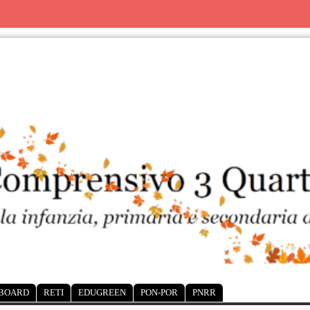
 BOARD
RETI
EDUGREEN
PON-POR
PNRR