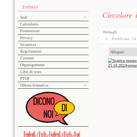
Menu laterale
Contenuto p
Istituto
Circolare 
Sedi
Calendario
Formazione
Dettagli
Privacy
Pubblicato: 24
Sicurezza
Regolamenti
Allegati:
Contatti
Organigramma
25.10.2024-signe
Libri di testo
PTOF
Offerta formativa