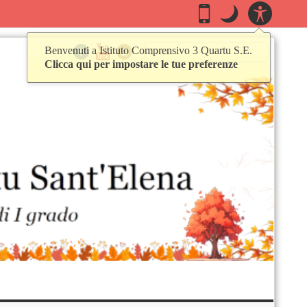
Casella degli
PANN
.
Passa alla modalità mob
.
Modo notte: questa 
Mobile
Modo
ACCES
notte
Ricerca
Cerca...
Seguici
Istituto Comprensivo 3 Quartu S.E
Istituto Comprensivo 3 Quartu 
Istituto Comprensivo 3 Quar
Benvenuti a Istituto Comprensivo 3 Quartu S.E.
Clicca qui per impostare le tue preferenze