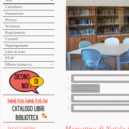
Sedi
Calendario
Formazione
Privacy
Sicurezza
Regolamenti
Contatti
Organigramma
Libri di testo
PTOF
Offerta formativa
Code week - gara di robot Scuola 
Servizi online