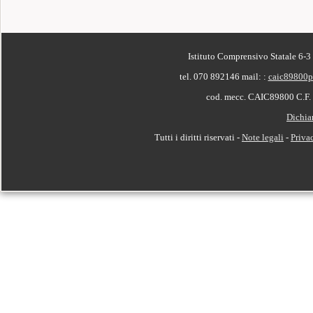
PIÈ DI PAGINA
Istituto Comprensivo Statale 6-3
tel. 070 892146
mail: :
caic89800p
cod. mecc. CAIC89800 C.F
Dichiar