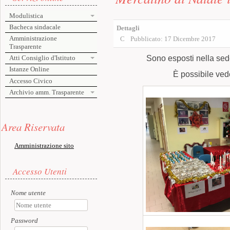
Modulistica
Bacheca sindacale
Amministrazione
Trasparente
CLASSE DIGITALE SCUOLA ME
Atti Consiglio d'Istituto
(PULSANTE PRESE
AUDITORIUM
Istanze Online
Accesso Civico
CODE WEEK - GARA DI ROBOT
Archivio amm. Trasparente
FESTA DELL'EUROPA SCUOLA M
Risorse aggiuntive (colonna di sinistra)
Area Riservata
Mercatino di Natale 
Amministrazione sito
Accesso utente
Dettagli
Accesso Utenti
Pubblicato: 17 Dicembre 2017
Nome utente
Sono esposti nella sede 
È possibile vede
Password