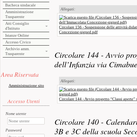
Bacheca sindacale
Allegati:
Amministrazione
Trasparente
Atti Consiglio
Circolare 156 - Sospensione delle attività dida
d'Istituto
Concezione-signed.pdf
Istanze Online
Accesso Civico
Archivio amm.
Circolare 144 - Avvio pro
Trasparente
dell’Infanzia via Cimabu
Risorse aggiuntive (colonna di sinistra)
Area Riservata
Allegati:
Amministrazione sito
Accesso utente
Circolare 144 - Avvio progetto “Classi aperte”
Accesso Utenti
Nome utente
Circolare 140 - Calendari
3B e 3C della scuola Sec
Password