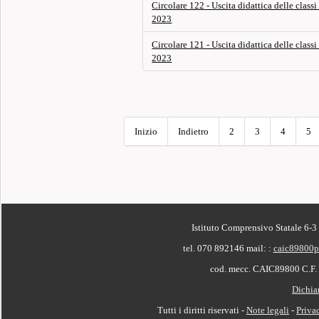
Circolare 122 - Uscita didattica delle clas
2023
Circolare 121 - Uscita didattica delle clas
2023
Inizio
Indietro
2
3
4
5
PIÈ DI PAGINA
Istituto Comprensivo Statale 6-3
tel. 070 892146
mail: :
caic89800p
cod. mecc. CAIC89800 C.F
Dichiar
Tutti i diritti riservati -
Note legali
-
Priva