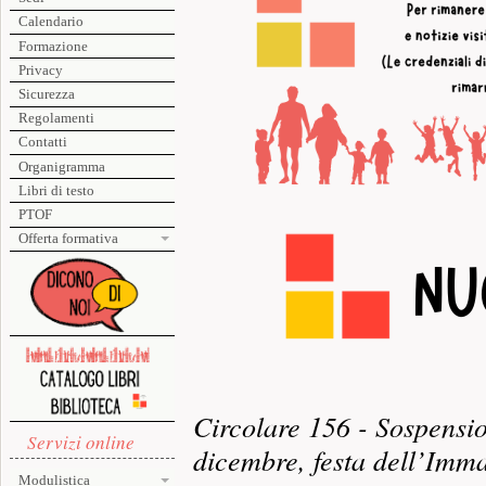
Calendario
Formazione
Privacy
Sicurezza
Regolamenti
Contatti
Organigramma
Libri di testo
PTOF
Offerta formativa
Circolare 156 - Sospension
Servizi online
dicembre, festa dell’Imm
Modulistica