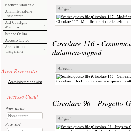
Bacheca sindacale
Allegati:
Amministrazione
Trasparente
Circolare 117 - Modifica orario delle lezioni 
Atti Consiglio
d'Istituto
Istanze Online
Accesso Civico
Circolare 116 - Comunica
Archivio amm.
didattica-signed
Trasparente
Risorse aggiuntive (colonna di sinistra)
Allegati:
Area Riservata
Circolare 116 - Comunicazione sospensione atti
Amministrazione sito
Accesso utente
Accesso Utenti
Circolare 96 - Progetto 
Nome utente
Allegati:
Password