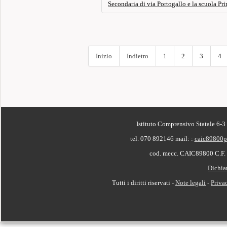
Secondaria di via Portogallo e la scuola Pri
Inizio
Indietro
1
2
3
4
PIÈ DI PAGINA
Istituto Comprensivo Statale 6-3
tel. 070 892146
mail: :
caic89800p
cod. mecc. CAIC89800 C.F
Dichiar
Tutti i diritti riservati -
Note legali
-
Priva